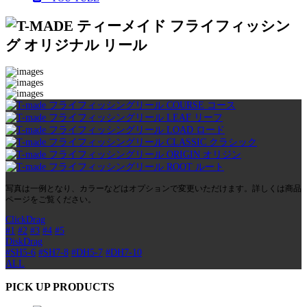
写真は一例となり、カラーなどはオプションで変更いただけます。詳しくは商品
ページをご覧ください。
ClickDrag
#1
#2
#3
#4
#5
DiskDrag
#SH5-6
#SH7-8
#DH5-7
#DH7-10
ALL
PICK UP PRODUCTS