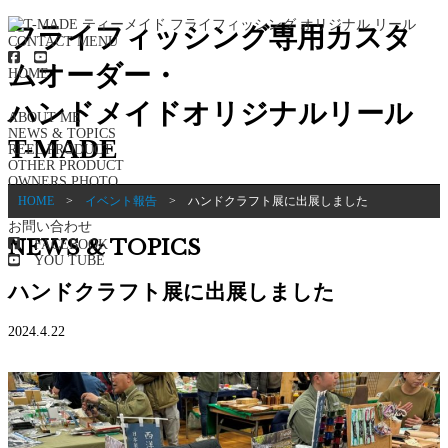
フライフィッシング専用カスタ
CONTACT
MENU
ムオーダー・
HOME
ハンドメイドオリジナルリール
ABOUT ME
NEWS & TOPICS
T-MADE
REEL PRODUCT
OTHER PRODUCT
OWNERS PHOTO
HOME
>
イベント報告
>
ハンドクラフト展に出展しました
お問い合わせ
NEWS & TOPICS
FACEBOOK
YOU TUBE
ハンドクラフト展に出展しました
2024.4.22