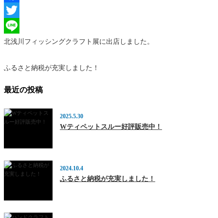
Facebook
Twitter
Line
北浅川フィッシングクラフト展に出店しました。
ふるさと納税が充実しました！
最近の投稿
2025.5.30
Wティペットスルー好評販売中！
2024.10.4
ふるさと納税が充実しました！