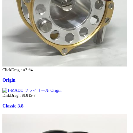
ClickDrag : #3 #4
Origin
DiskDrag : #DH5-7
Classic 3.8