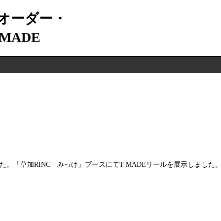
オーダー・
MADE
した。「草加RINC みっけ」ブースにてT-MADEリールを展示しました