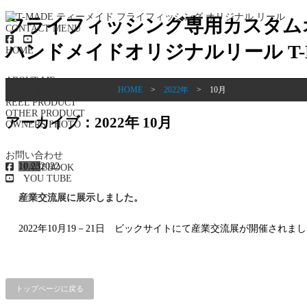
フライフィッシング専用カスタム
CONTACT
MENU
ハンドメイドオリジナルリール T-
HOME
ABOUT ME
HOME
>
2022年
>
10月
NEWS & TOPICS
REEL PRODUCT
OTHER PRODUCT
アーカイブ：2022年 10月
OWNERS PHOTO
お問い合わせ
10.23
2022
FACEBOOK
YOU TUBE
産業交流展に展示しました。
2022年10月19－21日 ビックサイトにて産業交流展が開催されま
トップページに戻る